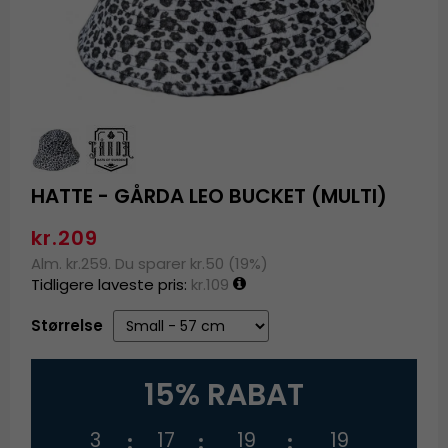
HATTE - GÅRDA LEO BUCKET (MULTI)
kr.209
Alm. kr.259. Du sparer kr.50 (19%)
Tidligere laveste pris:
kr.109
Størrelse
15% RABAT
3
17
19
19