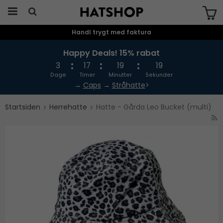
Handl trygt med faktura
Produktet er blevet tilføjet til din
indkøbskurv
Happy Deals! 15% rabat
3
17
19
19
Dage
Timer
Minutter
Sekunder
→
Caps
→
Stråhatte
>
Startsiden
Herrehatte
Hatte - Gårda Leo Bucket (multi)