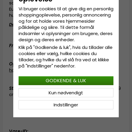
samme lokaler som når folk fra forskellige dele af
Vi bruger cookies til at give dig en personlig
Europa kom sammen i Göteborg for et par
shoppingoplevelse, personlig annoncering
hundrede år siden.
og for at holde vores hjemmesider
Detaljeinformation
:
pålidelige og sikre. Til dette formål
indsamler vi oplysninger om brugere, deres
Fremstillet af
100 procent
polyester
.
design og deres enheder.
Fremstillet af
:
100 procent
polyester
.
Klik på "Godkende & luk", hvis du tillader alle
cookies eller vælg, hvilke cookies du
tillader, og hvilke du vil slå fra ved at klikke
Også kendt som (AKA)
:
fedora
på "Indstillinger" nedenfor.
hat
,
fedorahat
,
solhat
GODKENDE & LUK
Størrelsesinformation
:
Medium - 57 cm. Large - 59
Kun nødvendigt
cm. X-Large - 61 cm.
Indstillinger
Vare-ID: