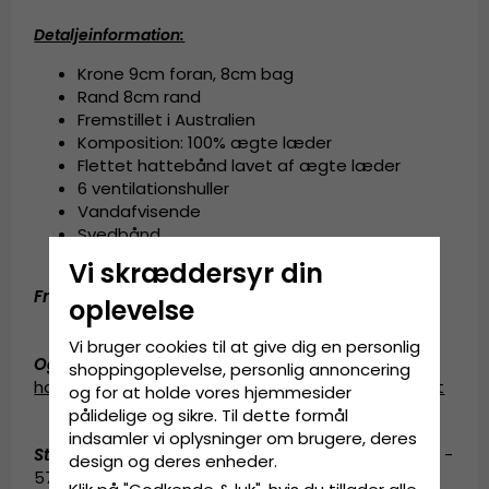
Detaljeinformation
:
Krone 9cm foran, 8cm bag
Rand 8cm rand
Fremstillet i Australien
Komposition: 100% ægte læder
Flettet hattebånd lavet af ægte læder
6 ventilationshuller
Vandafvisende
Svedbånd
UV-beskyttelse 50+
Vi skræddersyr din
Fremstillet af:
100% ægte læder.
oplevelse
Vi bruger cookies til at give dig en personlig
Også kendt som (AKA)
:
fedora
shoppingoplevelse, personlig annoncering
hat
,
fedorahat
,
læderhat
,
cowboy hat
,
cowboyhat
og for at holde vores hjemmesider
pålidelige og sikre. Til dette formål
indsamler vi oplysninger om brugere, deres
Størrelsesinformation
:
Medium - 55-56 cm. Large -
design og deres enheder.
57-58 cm. X-Large - 59-60 cm. XX-Large - 61-62