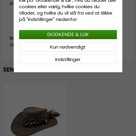
Klik på "Godkende & luk", hvis du tillader alle
cm.
cookies eller vælg, hvilke cookies du
tillader, og hvilke du vil slå fra ved at klikke
på "Indstillinger" nedenfor.
GODKENDE & LUK
Vare-ID:
Jacaru.1064.kimberly-brown-3
Kun nødvendigt
Indstillinger
SENAST VISTE