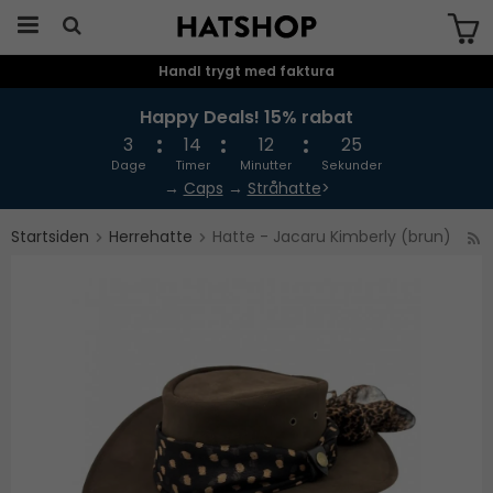
Handl trygt med faktura
Produktet er blevet tilføjet til din
indkøbskurv
Happy Deals! 15% rabat
3
14
12
24
Dage
Timer
Minutter
Sekunder
→
Caps
→
Stråhatte
>
Startsiden
Herrehatte
Hatte - Jacaru Kimberly (brun)