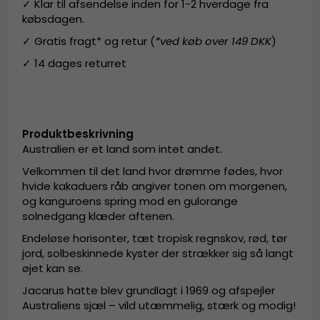
✓ Klar til afsendelse inden for 1-2 hverdage fra
købsdagen.
✓ Gratis fragt* og retur (
*ved køb over 149 DKK
)
✓ 14 dages returret
Produktbeskrivning
Australien er et land som intet andet.
Velkommen til det land hvor drømme fødes, hvor
hvide kakaduers råb angiver tonen om morgenen,
og kanguroens spring mod en gulorange
solnedgang klæder aftenen.
Endeløse horisonter, tæt tropisk regnskov, rød, tør
jord, solbeskinnede kyster der strækker sig så langt
øjet kan se.
Jacarus hatte blev grundlagt i 1969 og afspejler
Australiens sjæl – vild utæmmelig, stærk og modig!