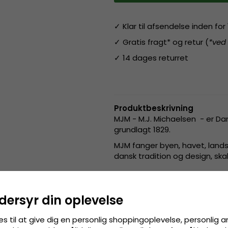
✓ Klar til afsendelse inden fo
✓ Gratis fragt* og retur (
*ved
✓ 14 dages returret
Produktbeskrivning
MJM - M.J. Michaelsen - er Da
grundlagt 1829.
MJM fanger byen, havet, land
dansk tradition og design, sk
Detaljeinformation
:
dersyr din oplevelse
Fremstillet af:
100% bomuld
es til at give dig en personlig shoppingoplevelse, personlig 
Størrelsesinformation
:
One si