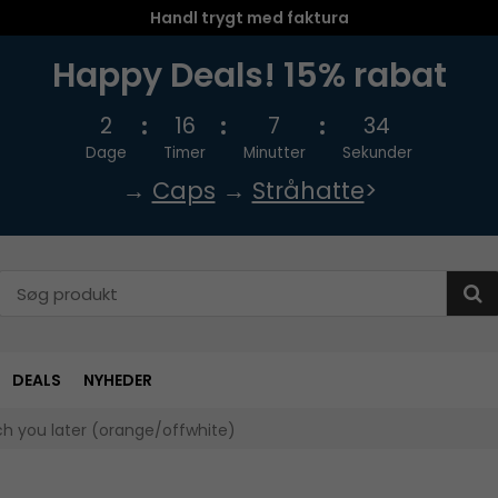
Handl trygt med faktura
Happy Deals! 15% rabat
2
16
7
33
Dage
Timer
Minutter
Sekunder
→
Caps
→
Stråhatte
>
DEALS
NYHEDER
h you later (orange/offwhite)