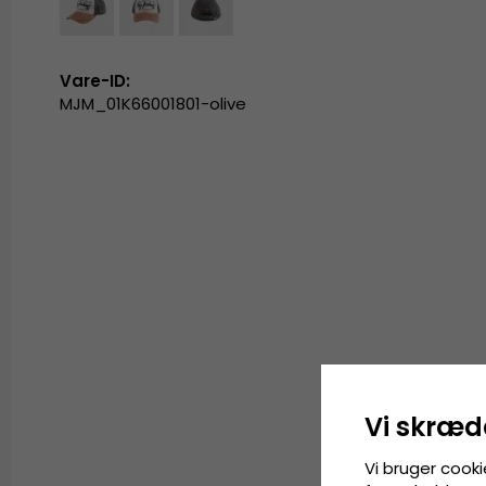
Vare-ID:
MJM_01K66001801-olive
Vi skræd
Vi bruger cooki