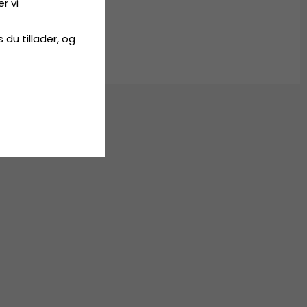
r vi
s du tillader, og