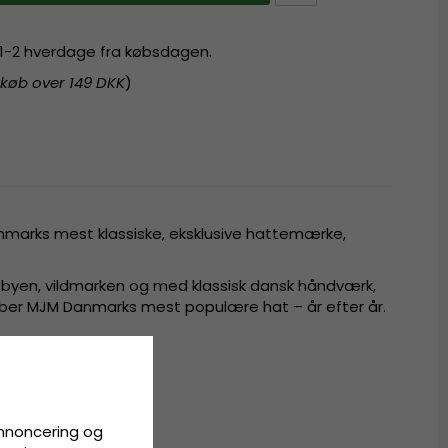
r 1-2 hverdage fra købsdagen.
 køb over 149 DKK
)
nmarks mest klassiske, eksklusive hattemærke,
sbyen, vildmarken og med klassisk dansk håndværk,
aber MJM Danmarks mest populære hat – år efter år.
annoncering og
ze