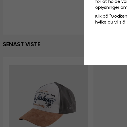
for at holde vo
oplysninger om
Klik på "Godkend
hvilke du vil slå
SENAST VISTE