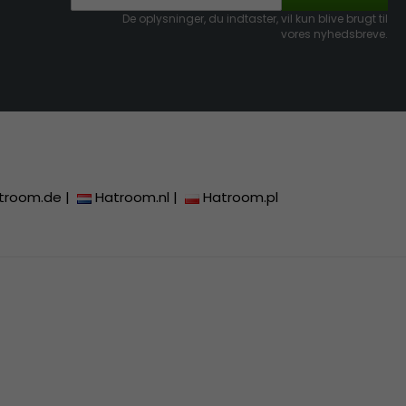
De oplysninger, du indtaster, vil kun blive brugt til
vores nyhedsbreve.
troom.de
|
Hatroom.nl
|
Hatroom.pl