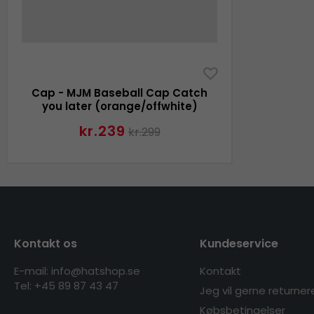
Cap - MJM Baseball Cap Catch
you later (orange/offwhite)
kr.239
kr.299
Kontakt os
Kundeservice
E-mail: info@hatshop.se
Kontakt
Tel: +45 89 87 43 47
Jeg vil gerne returner
Købsbetingelser