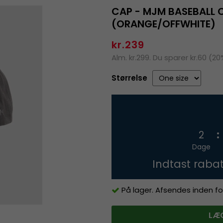
CAP - MJM BASEBALL 
(ORANGE/OFFWHITE)
kr.239
Alm. kr.299. Du sparer kr.60 (20
Størrelse
2
Dage
Indtast raba
På lager. Afsendes inden fo
LÆG