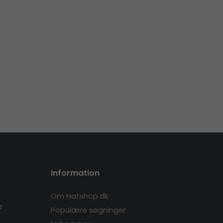
Information
Om Hatshop.dk
e
Populære søgninger