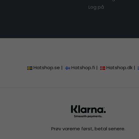
Log på
Hatshop.se
|
Hatshop.fi
|
Hatshop.dk
|
Prøv varerne først, betal senere.