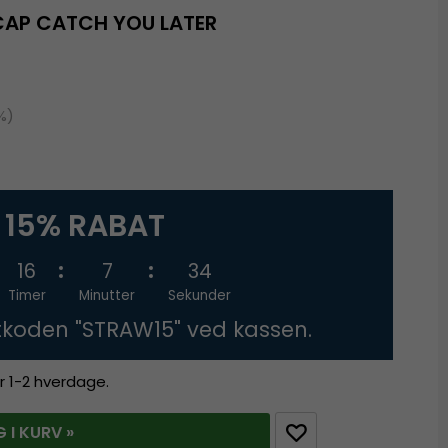
CAP CATCH YOU LATER
%)
15% RABAT
16
7
33
Timer
Minutter
Sekunder
tkoden "STRAW15" ved kassen.
r 1-2 hverdage.
 I KURV »