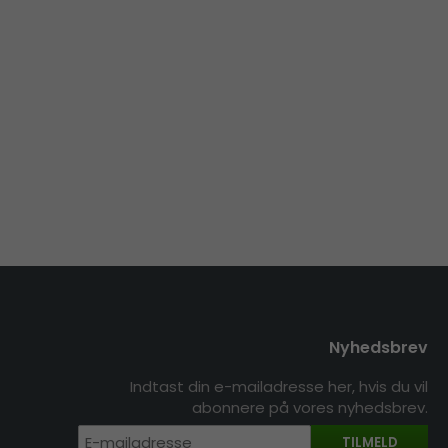
Nyhedsbrev
Indtast din e-mailadresse her, hvis du vil
abonnere på vores nyhedsbrev.
TILMELD