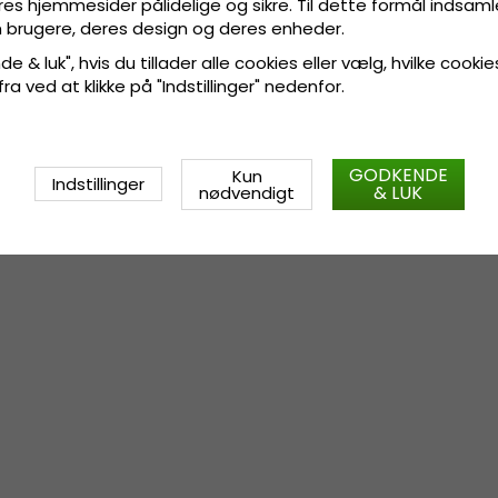
res hjemmesider pålidelige og sikre. Til dette formål indsamle
 brugere, deres design og deres enheder.
e & luk", hvis du tillader alle cookies eller vælg, hvilke cookie
 fra ved at klikke på "Indstillinger" nedenfor.
GODKENDE
Kun
Indstillinger
& LUK
nødvendigt