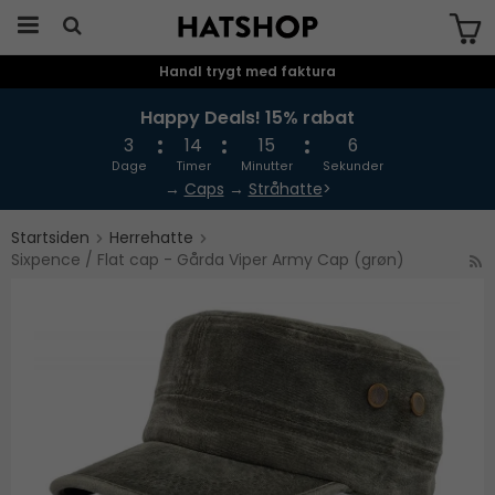
Handl trygt med faktura
Produktet er blevet tilføjet til din
indkøbskurv
Happy Deals! 15% rabat
3
14
15
6
Dage
Timer
Minutter
Sekunder
→
Caps
→
Stråhatte
>
Startsiden
Herrehatte
Sixpence / Flat cap - Gårda Viper Army Cap (grøn)