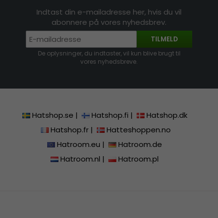
Indtast din e-mailadresse her, hvis du vil
abonnere på vores nyhedsbrev.
TILMELD
De oplysninger, du indtaster, vil kun blive brugt til
vores nyhedsbreve.
Hatshop.se
|
Hatshop.fi
|
Hatshop.dk
Hatshop.fr
|
Hatteshoppen.no
Hatroom.eu
|
Hatroom.de
Hatroom.nl
|
Hatroom.pl