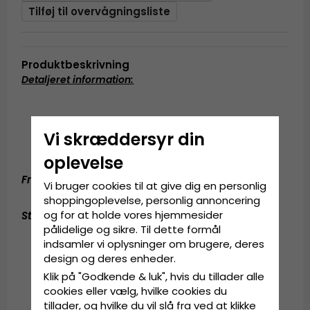
Tilføj til overvågningsliste
Produktbeskrivning
Detaljeret information
:
Fremstillet af 100% bomuld
Vi skræddersyr din
En størrelse
Størrelsen justeres bag på cappen.
oplevelse
Fremstillet af:
100% bomuld
Vi bruger cookies til at give dig en personlig
shoppingoplevelse, personlig annoncering
og for at holde vores hjemmesider
Størrelsesguide
:
One size fits all
pålidelige og sikre. Til dette formål
indsamler vi oplysninger om brugere, deres
design og deres enheder.
Klik på "Godkende & luk", hvis du tillader alle
cookies eller vælg, hvilke cookies du
tillader, og hvilke du vil slå fra ved at klikke