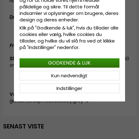
og for at holde vores hjemmesider
hundrede år siden.
pålidelige og sikre. Til dette formål
indsamler vi oplysninger om brugere, deres
Detaljeinformation
:
design og deres enheder.
4 centimeters skygge
Klik på "Godkende & luk", hvis du tillader alle
Fremstillet af
70% viskos, 30%
uld
cookies eller vælg, hvilke cookies du
tillader, og hvilke du vil slå fra ved at klikke
Fremstillet af:
70% viskos, 30%
uld
.
på "Indstillinger" nedenfor.
Størrelsesinformation
:
M/L - 57-58 cm. L/XL - 59-60
GODKENDE & LUK
cm.
Kun nødvendigt
Indstillinger
Vare-ID:
garda.flatcap.no26.buckley.grey-3
SENAST VISTE