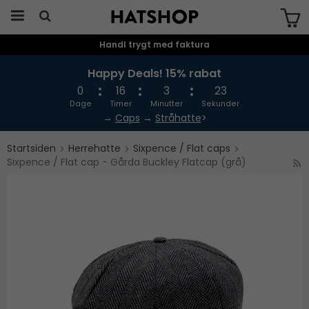
Handl trygt med faktura
Produktet er blevet tilføjet til din
indkøbskurv
Happy Deals! 15% rabat
0
16
3
23
Dage
Timer
Minutter
Sekunder
→
Caps
→
Stråhatte
>
Startsiden
Herrehatte
Sixpence / Flat caps
Sixpence / Flat cap - Gårda Buckley Flatcap (grå)