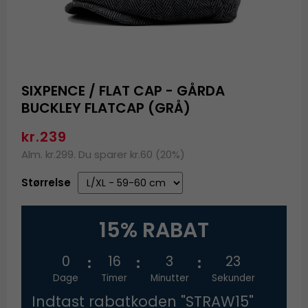
SIXPENCE / FLAT CAP - GÅRDA
BUCKLEY FLATCAP (GRÅ)
kr.239
Alm. kr.299. Du sparer kr.60 (20%)
Størrelse
15% RABAT
0
16
3
23
Dage
Timer
Minutter
Sekunder
Indtast rabatkoden "STRAW15"