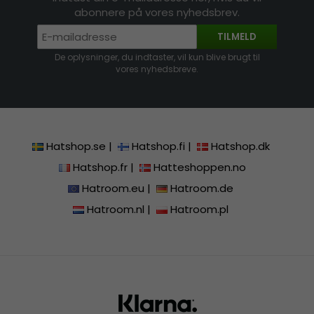
abonnere på vores nyhedsbrev.
TILMELD
De oplysninger, du indtaster, vil kun blive brugt til
vores nyhedsbreve.
Hatshop.se
|
Hatshop.fi
|
Hatshop.dk
Hatshop.fr
|
Hatteshoppen.no
Hatroom.eu
|
Hatroom.de
Hatroom.nl
|
Hatroom.pl