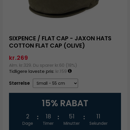
SIXPENCE / FLAT CAP - JAXON HATS
COTTON FLAT CAP (OLIVE)
kr.269
Alm. kr.329. Du sparer kr.60 (18%)
Tidligere laveste pris:
kr.159
Størrelse
15% RABAT
2
18
51
10
Dage
Timer
Minutter
Sekunder