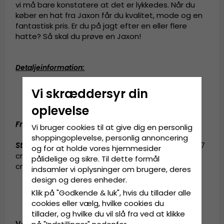
vi må bare konstatere at det er lykkedes. Når du
køber en hat fra Jaxon får du kvalitet, mode og en
fantastisk pris. Er du på jagt efter en eller flere
hatte? Så skal du prøve en Jaxon!
Detaljeinformation
:
5 centimeters skygge.
Vi skræddersyr din
Fremstillet af
100 procent bomuld.
Foret med satin.
oplevelse
Fremstillet af:
100 procent bomuld.
Vi bruger cookies til at give dig en personlig
shoppingoplevelse, personlig annoncering
Størrelsesinformation
:
Small - 55 cm. Medium - 57
og for at holde vores hjemmesider
cm. Large - 59 cm. X-Large - 61 cm. XX-Large - 63
pålidelige og sikre. Til dette formål
cm.
indsamler vi oplysninger om brugere, deres
design og deres enheder.
Klik på "Godkende & luk", hvis du tillader alle
cookies eller vælg, hvilke cookies du
tillader, og hvilke du vil slå fra ved at klikke
Vare-ID: