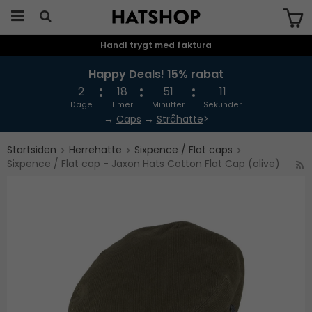
Handl trygt med faktura
Produktet er blevet tilføjet til din
indkøbskurv
Happy Deals! 15% rabat
2
18
51
10
Dage
Timer
Minutter
Sekunder
→
Caps
→
Stråhatte
>
Startsiden
Herrehatte
Sixpence / Flat caps
Sixpence / Flat cap - Jaxon Hats Cotton Flat Cap (olive)