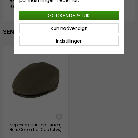
på "Indstillinger" nedenfor.
160452-1
GODKENDE & LUK
Kun nødvendigt
SENAST VISTE
Indstillinger
Sixpence / Flat cap - Jaxon
Hats Cotton Flat Cap (olive)