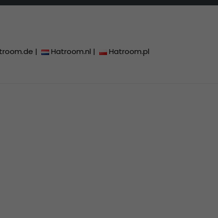
troom.de
|
Hatroom.nl
|
Hatroom.pl