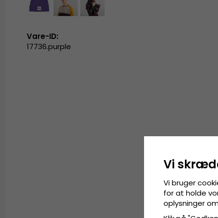
Vare-ID:
17736.purple
Vi skræd
Vi bruger cooki
for at holde vo
oplysninger om