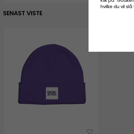
Klik på "Godkend
hvilke du vil slå
SENAST VISTE