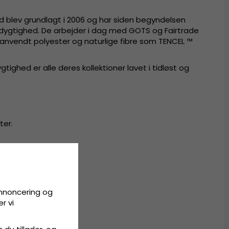
 blev grundlagt i 2006 og har siden begyndelsen
ygtighed. De arbejder i dag med GOTS og Fairtrade
anvendt polyester og naturlige fibre som TENCEL ™
ighed er alle deres kollektioner lavet i tidløst og
ter.
 der passer til alle.
annoncering og
r vi