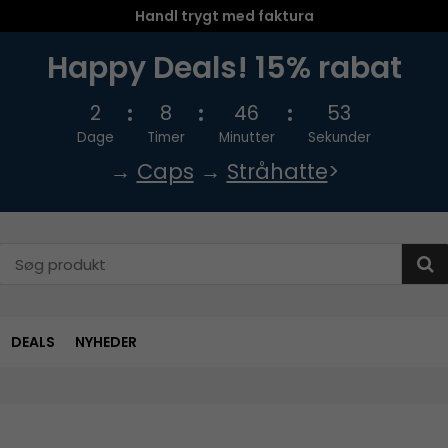
Handl trygt med faktura
Happy Deals! 15% rabat
2
8
46
53
Dage
Timer
Minutter
Sekunder
→
Caps
→
Stråhatte
>
DEALS
NYHEDER