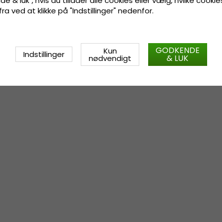
e & luk", hvis du tillader alle cookies eller vælg, hvilke cookie
 fra ved at klikke på "Indstillinger" nedenfor.
GODKENDE
Kun
Indstillinger
& LUK
nødvendigt