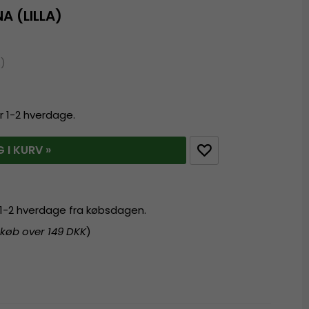
A (LILLA)
%)
r 1-2 hverdage.
 I KURV »
r 1-2 hverdage fra købsdagen.
 køb over 149 DKK
)