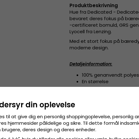
Produktbeskrivning
Hue fra Dedicated - Dedicated
bevaret deres fokus på bæred
-certificeret bomuld, GRS gen
Lyocell fra Lenzing.
Med et stort fokus på bæredygt
moderne design.
Detaljeinformation
:
100% genanvendt polyes
En størrelse
Størrelsesinformation
:
En størrelse
dersyr din oplevelse
es til at give dig en personlig shoppingoplevelse, personlig 
res hjemmesider pålidelige og sikre. Til dette formål indsamle
 brugere, deres design og deres enheder.