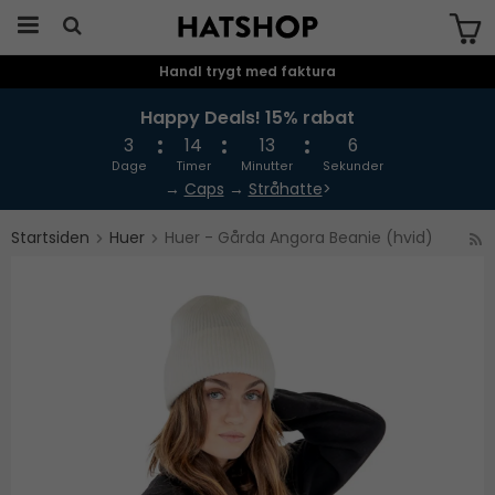
Handl trygt med faktura
Produktet er blevet tilføjet til din
indkøbskurv
Happy Deals! 15% rabat
3
14
13
6
Dage
Timer
Minutter
Sekunder
→
Caps
→
Stråhatte
>
Startsiden
Huer
Huer - Gårda Angora Beanie (hvid)