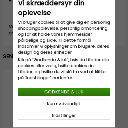
Vi skræddersyr din
oplevelse
Vi bruger cookies til at give dig en personlig
Vare-ID:
shoppingoplevelse, personlig annoncering
garda.KH0620204.10.angora.beanie.white
og for at holde vores hjemmesider
pålidelige og sikre. Til dette formål
indsamler vi oplysninger om brugere, deres
design og deres enheder.
SENAST VISTE
Klik på "Godkende & luk", hvis du tillader alle
cookies eller vælg, hvilke cookies du
tillader, og hvilke du vil slå fra ved at klikke
på "Indstillinger" nedenfor.
GODKENDE & LUK
Kun nødvendigt
Indstillinger