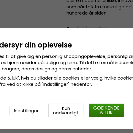
bære moderne, unikke, innovati
som når folk fra forskellige 
hundrede år siden.
Detaljeinformation
:
11 centimeters krone.
dersyr din oplevelse
4 centimeters skygge.
Fremstillet af
100 procent
es til at give dig en personlig shoppingoplevelse, personlig 
Hattebånd af grosgrain.
res hjemmesider pålidelige og sikre. Til dette formål indsamle
Svedbånd af grosgrain.
 brugere, deres design og deres enheder.
Fremstillet
af
:
100 procent strå
e & luk", hvis du tillader alle cookies eller vælg, hvilke cookie
 fra ved at klikke på "Indstillinger" nedenfor.
Også kendt som (AKA)
:
stråh
GODKENDE
Kun
Indstillinger
Størrelsesinformation
:
Small -
& LUK
nødvendigt
cm.