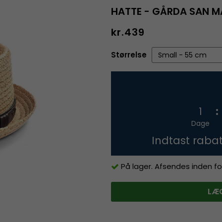
HATTE - GÅRDA SAN M
kr.439
Størrelse
1
Dage
Indtast raba
På lager. Afsendes inden fo
LÆG