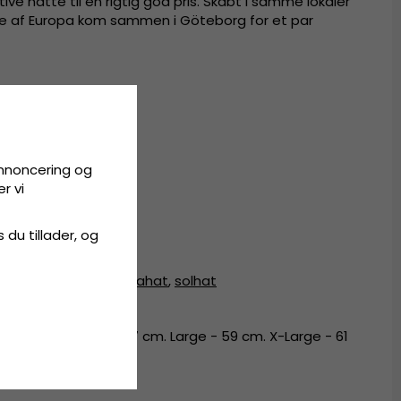
ve hatte til en rigtig god pris. Skabt i samme lokaler
dele af Europa kom sammen i Göteborg for et par
 strå.
annoncering og
r vi
.
s du tillader, og
at
,
fedora hat
,
fedorahat
,
solhat
 55 cm. Medium - 57 cm. Large - 59 cm. X-Large - 61