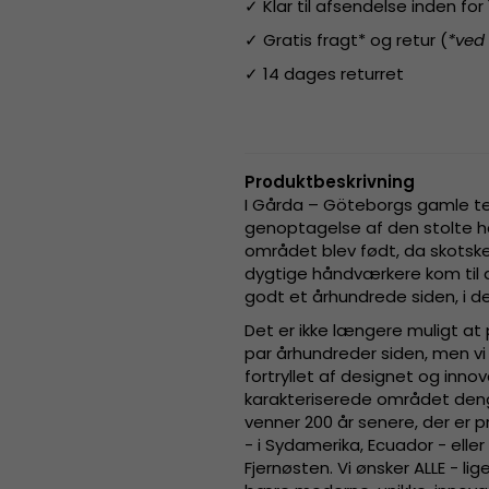
✓ Klar til afsendelse inden fo
✓ Gratis fragt* og retur (
*ved
✓ 14 dages returret
Produktbeskrivning
I Gårda – Göteborgs gamle te
genoptagelse af den stolte h
området blev født, da skotsk
dygtige håndværkere kom til a
godt et århundrede siden, i d
Det er ikke længere muligt at
par århundreder siden, men vi 
fortryllet af designet og inn
karakteriserede området deng
venner 200 år senere, der er
- i Sydamerika, Ecuador - elle
Fjernøsten. Vi ønsker ALLE - li