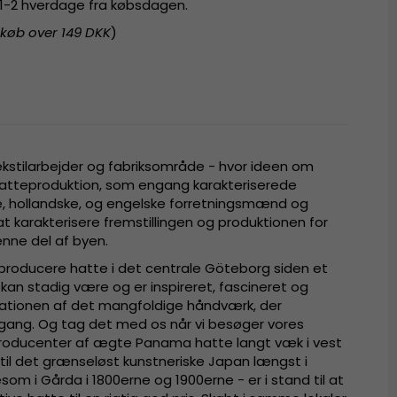
r 1-2 hverdage fra købsdagen.
 køb over 149 DKK
)
kstilarbejder og fabriksområde - hvor ideen om
atteproduktion, som engang karakteriserede
e, hollandske, og engelske forretningsmænd og
t karakterisere fremstillingen og produktionen for
enne del af byen.
 producere hatte i det centrale Göteborg siden et
kan stadig være og er inspireret, fascineret og
ovationen af det mangfoldige håndværk, der
ang. Og tag det med os når vi besøger vores
 producenter af ægte Panama hatte langt væk i vest
r til det grænseløst kunstneriske Japan længst i
gesom i Gårda i 1800erne og 1900erne - er i stand til at