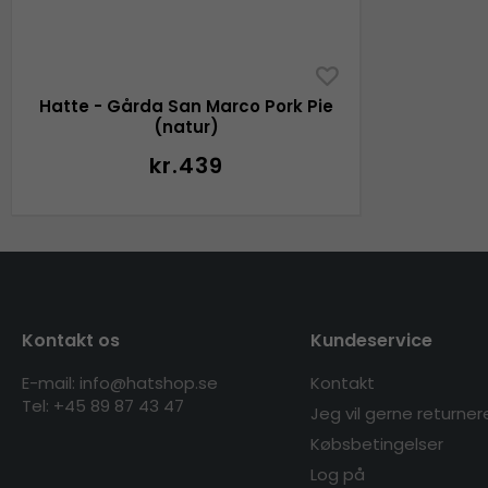
Hatte - Gårda San Marco Pork Pie
(natur)
kr.439
Kontakt os
Kundeservice
E-mail: info@hatshop.se
Kontakt
Tel: +45 89 87 43 47
Jeg vil gerne returner
Købsbetingelser
Log på