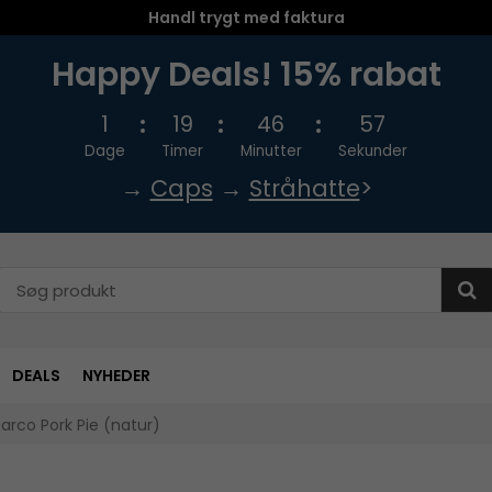
Handl trygt med faktura
Happy Deals! 15% rabat
1
19
46
56
Dage
Timer
Minutter
Sekunder
→
Caps
→
Stråhatte
>
DEALS
NYHEDER
arco Pork Pie (natur)