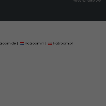
vores nyhedsbreve.
troom.de
|
Hatroom.nl
|
Hatroom.pl