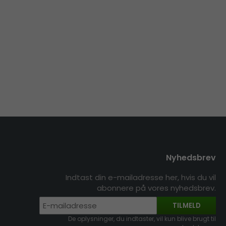
Nyhedsbrev
Indtast din e-mailadresse her, hvis du vil
abonnere på vores nyhedsbrev.
TILMELD
De oplysninger, du indtaster, vil kun blive brugt til