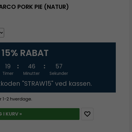
ARCO PORK PIE (NATUR)
15% RABAT
19
46
56
Timer
Minutter
Sekunder
tkoden "STRAW15" ved kassen.
r 1-2 hverdage.
 I KURV »