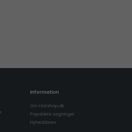
Information
Om Hatshop.dk
e
Populære søgninger
Nyhedsbrev