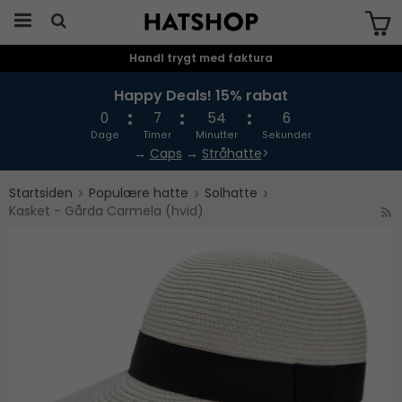
Handl trygt med faktura
Produktet er blevet tilføjet til din
indkøbskurv
Happy Deals! 15% rabat
0
7
54
5
Dage
Timer
Minutter
Sekunder
→
Caps
→
Stråhatte
>
Startsiden
Populære hatte
Solhatte
Kasket - Gårda Carmela (hvid)