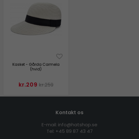
Kasket - Gårda Carmela
(hvid)
kr.209
kr.259
Kontakt os
E-mail: info@hatshop.se
Tel: +45 89 87 43 47