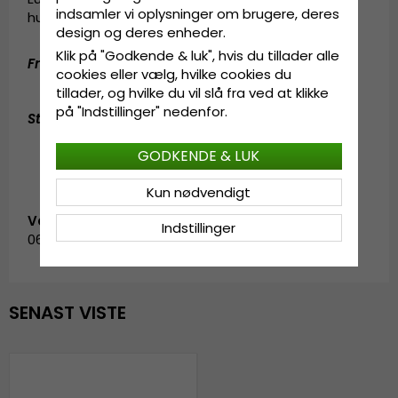
indsamler vi oplysninger om brugere, deres
hundrede år siden.
design og deres enheder.
Klik på "Godkende & luk", hvis du tillader alle
Fremstillet
af
:
100% papirstrå
cookies eller vælg, hvilke cookies du
tillader, og hvilke du vil slå fra ved at klikke
på "Indstillinger" nedenfor.
Størrelsesinformation
:
One size
GODKENDE & LUK
Kun nødvendigt
Vare-ID:
Indstillinger
0617706.1.garda.carmela.white
SENAST VISTE