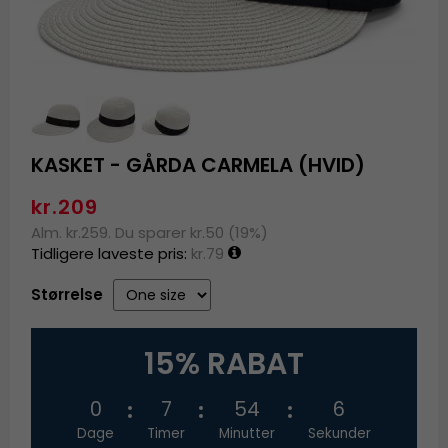
KASKET - GÅRDA CARMELA (HVID)
kr.209
Alm. kr.259. Du sparer kr.50 (19%)
Tidligere laveste pris:
kr.79
Størrelse
15% RABAT
0
7
54
5
Dage
Timer
Minutter
Sekunder