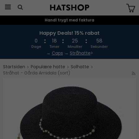
Handl trygt med faktura
Produktet er blevet tilføjet til din
indkøbskurv
Happy Deals! 15% rabat
0
18
25
57
Dage
Timer
Minutter
Sekunder
→
Caps
→
Stråhatte
>
Startsiden
Populære hatte
Solhatte
Stråhat - Gårda Amidala (sort)