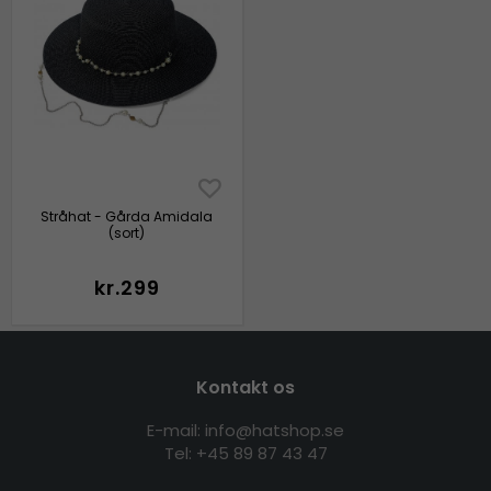
Stråhat - Gårda Amidala
(sort)
kr.299
Kontakt os
E-mail: info@hatshop.se
Tel: +45 89 87 43 47