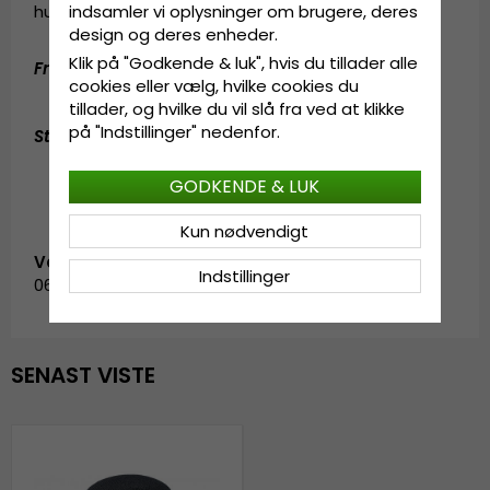
hundrede år siden.
indsamler vi oplysninger om brugere, deres
design og deres enheder.
Klik på "Godkende & luk", hvis du tillader alle
Fremstillet
af
:
100% papirstrå
cookies eller vælg, hvilke cookies du
tillader, og hvilke du vil slå fra ved at klikke
på "Indstillinger" nedenfor.
Størrelsesinformation
:
One size
GODKENDE & LUK
Kun nødvendigt
Vare-ID:
Indstillinger
0619739.1.garda.amidala.black
SENAST VISTE