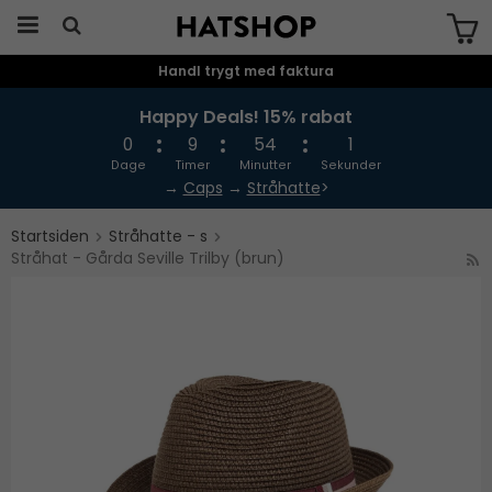
Handl trygt med faktura
Produktet er blevet tilføjet til din
indkøbskurv
Happy Deals! 15% rabat
0
9
54
1
Dage
Timer
Minutter
Sekunder
→
Caps
→
Stråhatte
>
Startsiden
Stråhatte - s
Stråhat - Gårda Seville Trilby (brun)