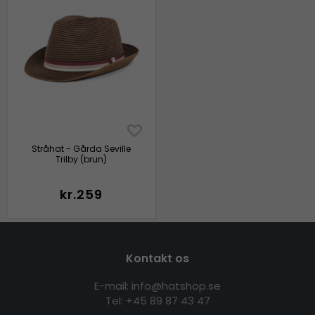
Stråhat - Gårda Seville
Trilby (brun)
kr.259
Kontakt os
E-mail: info@hatshop.se
Tel: +45 89 87 43 47