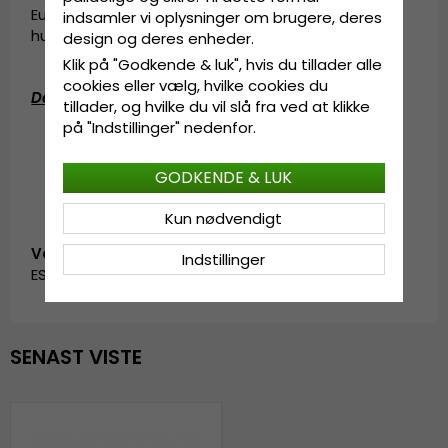
Europa kom sammen i Göteborg for et par
indsamler vi oplysninger om brugere, deres
hundrede år siden.
design og deres enheder.
Klik på "Godkende & luk", hvis du tillader alle
cookies eller vælg, hvilke cookies du
Detaljeinformation
:
tillader, og hvilke du vil slå fra ved at klikke
på "Indstillinger" nedenfor.
Lavet i Kina.
Fremstillet af:
100% papirstrå.
GODKENDE & LUK
Kun nødvendigt
Vare-ID:
Indstillinger
ES1016521.seville.brown
SENAST VISTE